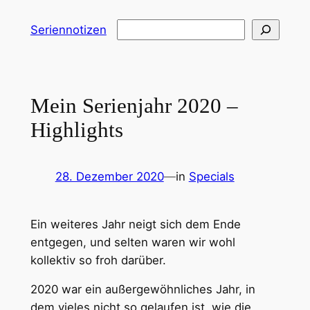
Zum
Suchen
Seriennotizen
Inhalt
springen
Mein Serienjahr 2020 –
Highlights
28. Dezember 2020
—
in
Specials
Ein weiteres Jahr neigt sich dem Ende
entgegen, und selten waren wir wohl
kollektiv so froh darüber.
2020 war ein außergewöhnliches Jahr, in
dem vieles nicht so gelaufen ist, wie die