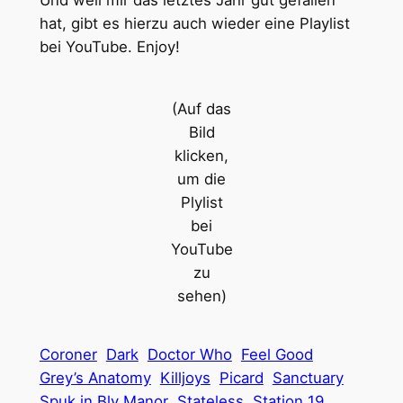
Und weil mir das letztes Jahr gut gefallen
hat, gibt es hierzu auch wieder eine Playlist
bei YouTube. Enjoy!
(Auf das
Bild
klicken,
um die
Plylist
bei
YouTube
zu
sehen)
Coroner
Dark
Doctor Who
Feel Good
Grey’s Anatomy
Killjoys
Picard
Sanctuary
Spuk in Bly Manor
Stateless
Station 19