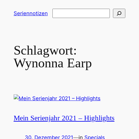
Zum
Suchen
Seriennotizen
Inhalt
springen
Schlagwort:
Wynonna Earp
Mein Serienjahr 2021 – Highlights
30. Dezember 2021
—
in
Specials