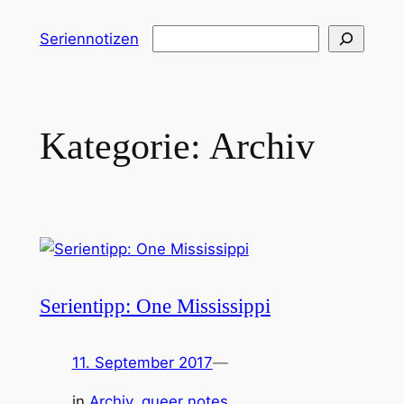
Zum
Suchen
Seriennotizen
Inhalt
springen
Kategorie:
Archiv
Serientipp: One Mississippi
11. September 2017
—
in
Archiv
, 
queer notes