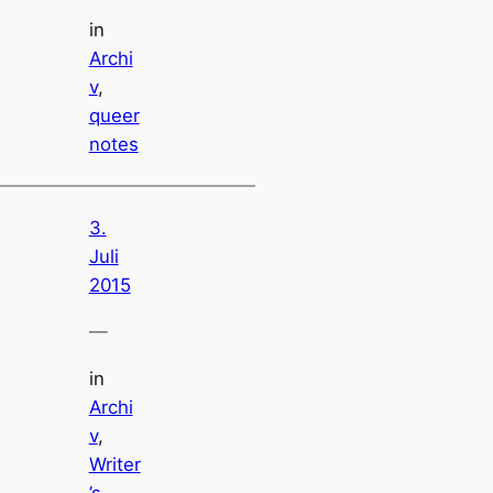
in
Archi
v
, 
queer
notes
3.
Juli
2015
—
in
Archi
v
, 
Writer