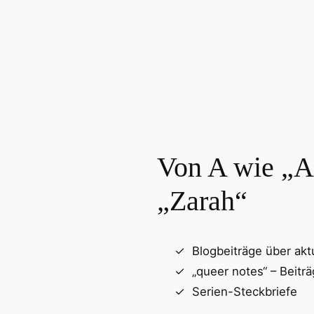
Von A wie „At
„Zarah“
Blogbeiträge über akt
„queer notes“ – Beitr
Serien-Steckbriefe