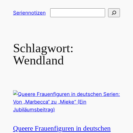
Zum
Suchen
Seriennotizen
Inhalt
springen
Schlagwort:
Wendland
Queere Frauenfiguren in deutschen