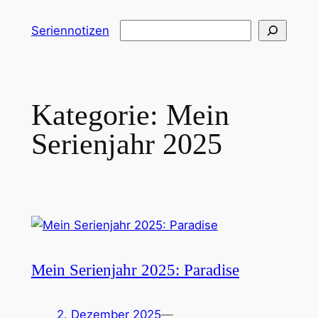
Zum
Suchen
Seriennotizen
Inhalt
springen
Kategorie:
Mein
Serienjahr 2025
Mein Serienjahr 2025: Paradise
2. Dezember 2025
—