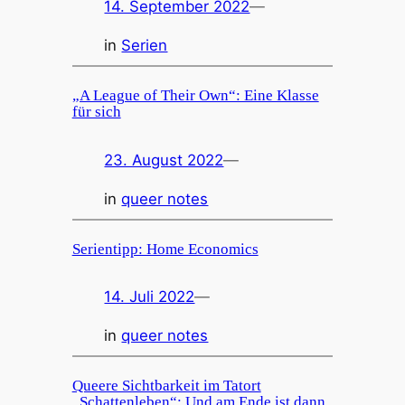
14. September 2022
—
in
Serien
„A League of Their Own“: Eine Klasse
für sich
23. August 2022
—
in
queer notes
Serientipp: Home Economics
14. Juli 2022
—
in
queer notes
Queere Sichtbarkeit im Tatort
„Schattenleben“: Und am Ende ist dann