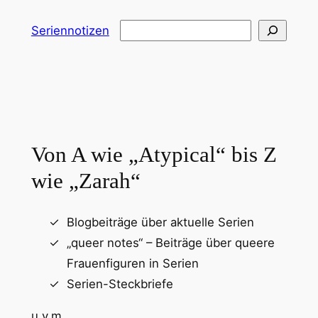
Zum
Suchen
Seriennotizen
Inhalt
springen
Von A wie „Atypical“ bis Z
wie „Zarah“
Blogbeiträge über aktuelle Serien
„queer notes“ – Beiträge über queere
Frauenfiguren in Serien
Serien-Steckbriefe
u.v.m.